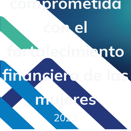
comprometida
con el
fortalecimiento
financiero de las
mujeres
2023