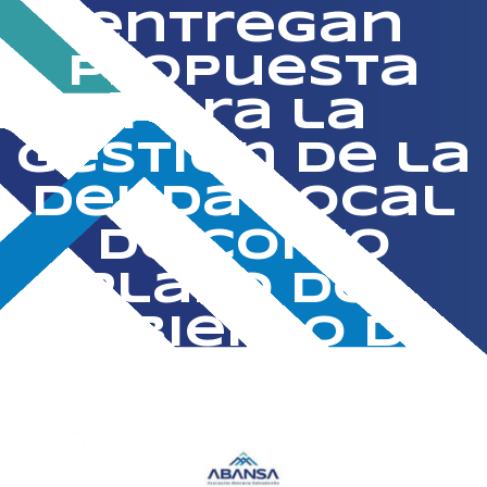
entregan
propuesta
para la
gestión de la
deuda local
de corto
plazo del
Gobierno de
El Salvador